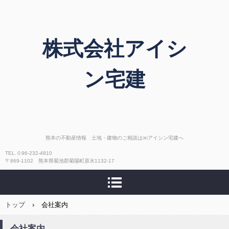
株式会社アイシ
ン宅建
熊本の不動産情報 土地・建物のご相談は㈱アイシン宅建へ
TEL.０96-232-4810
〒869-1102 熊本県菊池郡菊陽町原水1132-17
トップ
›
会社案内
会社案内